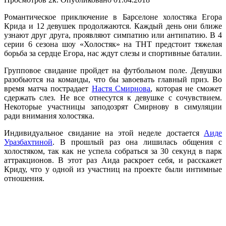
Романтическое приключение в Барселоне холостяка Егора
Крида и 12 девушек продолжаются. Каждый день они ближе
узнают друг друга, проявляют симпатию или антипатию. В 4
серии 6 сезона шоу «Холостяк» на ТНТ предстоит тяжелая
борьба за сердце Егора, нас ждут слезы и спортивные баталии.
Групповое свидание пройдет на футбольном поле. Девушки
разобьются на команды, что бы завоевать главный приз. Во
время матча пострадает
Настя Смирнова
, которая не сможет
сдержать слез. Не все отнесутся к девушке с сочувствием.
Некоторые участницы заподозрят Смирнову в симуляции
ради внимания холостяка.
Индивидуальное свидание на этой неделе достается
Аиде
Уразбахтиной
. В прошлый раз она лишилась общения с
холостяком, так как не успела собраться за 30 секунд в парк
аттракционов. В этот раз Аида раскроет себя, и расскажет
Криду, что у одной из участниц на проекте были интимные
отношения.