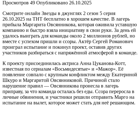
Просмотров
49
Опубликовано
26.10.2025
Смотрите онлайн Звезды в джунглях 2 сезон 5 серия
26.10.2025 на ТНТ бесплатно в хорошем качестве. В лагерь
прибыла Маргарита Овсянникова, которая оживила уставшую
компанию и быстро взяла инициативу в свои руки. За день ей
удалось выиграть для команды около 2 миллионов рублей, но
вместе с успехом пришли и ссоры. Актёр Сергей Романович
проиграл испытание и покинул проект, оставив других
участников разбираться с напряжённой атмосферой в команде.
К проекту присоединилась актриса Анна Цуканова-Котт,
известная по сериалам «Восьмидесятые» и «Мажор». Её
появление совпало с крупным конфликтом между Екатериной
Шкуро и Маргаритой Овсянниковой. Причиной стало
нарушение правил — Овсянникова пронесла в лагерь
приправу, за что команда осталась без еды. Ссора переросла в
личные обвинения, и участники решили отправить Марго на
испытание на вылет, которое может стать для неё решающим.