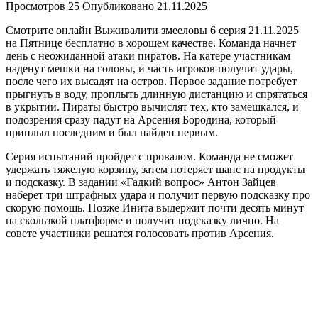
Просмотров
25
Опубликовано
21.11.2025
Смотрите онлайн Выживалити змееловы 6 серия 21.11.2025
на Пятнице бесплатно в хорошем качестве. Команда начнет
день с неожиданной атаки пиратов. На катере участникам
наденут мешки на головы, и часть игроков получит удары,
после чего их высадят на остров. Первое задание потребует
прыгнуть в воду, проплыть длинную дистанцию и спрятаться
в укрытии. Пираты быстро вычислят тех, кто замешкался, и
подозрения сразу падут на Арсения Бородина, который
приплыл последним и был найден первым.
Серия испытаний пройдет с провалом. Команда не сможет
удержать тяжелую корзину, затем потеряет шанс на продукты
и подсказку. В задании «Гадкий вопрос» Антон Зайцев
наберет три штрафных удара и получит первую подсказку про
скорую помощь. Позже Инита выдержит почти десять минут
на скользкой платформе и получит подсказку лично. На
совете участники решатся голосовать против Арсения.