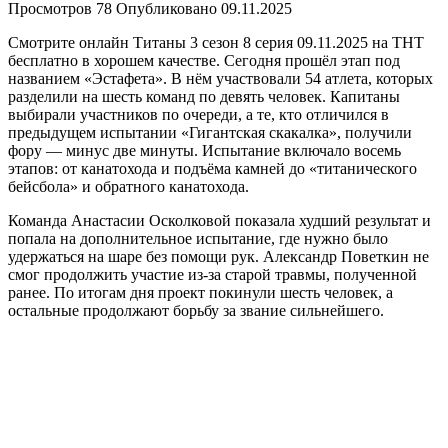
Просмотров
78
Опубликовано
09.11.2025
Смотрите онлайн Титаны 3 сезон 8 серия 09.11.2025 на ТНТ
бесплатно в хорошем качестве. Сегодня прошёл этап под
названием «Эстафета». В нём участвовали 54 атлета, которых
разделили на шесть команд по девять человек. Капитаны
выбирали участников по очереди, а те, кто отличился в
предыдущем испытании «Гигантская скакалка», получили
фору — минус две минуты. Испытание включало восемь
этапов: от канатохода и подъёма камней до «титанического
бейсбола» и обратного канатохода.
Команда Анастасии Осколковой показала худший результат и
попала на дополнительное испытание, где нужно было
удержаться на шаре без помощи рук. Александр Поветкин не
смог продолжить участие из-за старой травмы, полученной
ранее. По итогам дня проект покинули шесть человек, а
остальные продолжают борьбу за звание сильнейшего.