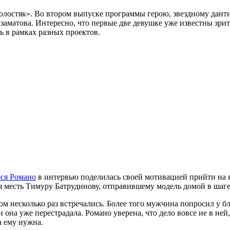
олостяк». Во втором выпуске программы герою, звездному данти
аматова. Интересно, что первые две девушке уже известны зри
ь в рамках разных проектов.
ся Романо
в интервью поделилась своей мотивацией прийти на к
ая месть Тимуру Батрудинову, отправившему модель домой в шаге
м несколько раз встречались. Более того мужчина попросил у б
и она уже перестрадала. Романо уверена, что дело вовсе не в ней
а ему нужна.