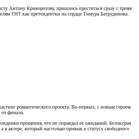
сту Антону Криворотову, пришлось проститься сразу с тремя
телям ТНТ как претендентки на сердце Тимура Батрудинова.
астинг романтического проекта. Во-первых, с новым героем
 от финала.
лондинки прощения, что не оправдал ее ожиданий. Белокурая
, а в актере, который настолько привык к статусу свободного