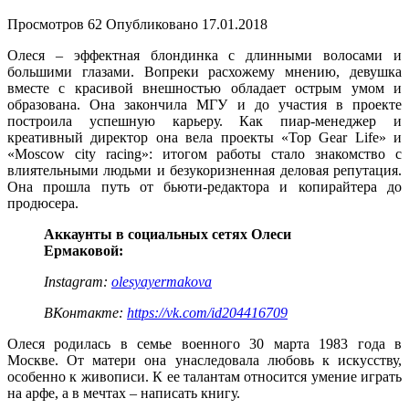
Просмотров
62
Опубликовано
17.01.2018
Олеся – эффектная блондинка с длинными волосами и
большими глазами. Вопреки расхожему мнению, девушка
вместе с красивой внешностью обладает острым умом и
образована. Она закончила МГУ и до участия в проекте
построила успешную карьеру. Как пиар-менеджер и
креативный директор она вела проекты «Top Gear Life» и
«Moscow city racing»: итогом работы стало знакомство с
влиятельными людьми и безукоризненная деловая репутация.
Она прошла путь от бьюти-редактора и копирайтера до
продюсера.
Аккаунты в социальных сетях Олеси
Ермаковой:
Instagram:
olesyayermakova
ВКонтакте:
https://vk.com/id204416709
Олеся родилась в семье военного 30 марта 1983 года в
Москве. От матери она унаследовала любовь к искусству,
особенно к живописи. К ее талантам относится умение играть
на арфе, а в мечтах – написать книгу.