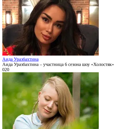
Аида Уразбахтина
Аида Уразбахтина – участница 6 сезона шоу «Холостяк»
0
20