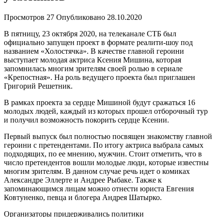
Просмотров
27
Опубликовано
28.10.2020
В пятницу, 23 октября 2020, на телеканале СТБ был
официально запущен проект в формате реалити-шоу под
названием «Холостячка». В качестве главной героини
выступает молодая актриса Ксения Мишина, которая
запомнилась многим зрителям своей ролью в сериале
«Крепостная». На роль ведущего проекта был приглашен
Григорий Решетник.
В рамках проекта за сердце Мишиной будут сражаться 16
молодых людей, каждый из которых прошел отборочный тур
и получил возможность покорить сердце Ксении.
Первый выпуск был полностью посвящен знакомству главной
героини с претендентами. По итогу актриса выбрала самых
подходящих, по ее мнению, мужчин. Стоит отметить, что в
число претендентов вошли молодые люди, которые известны
многим зрителям. В данном случае речь идет о комиках
Александре Эллерте и Андрее Рыбаке. Также к
запоминающимся лицам можно отнести юриста Евгения
Ковтуненко, певца и блогера Андрея Шатырко.
Организаторы придерживались политики