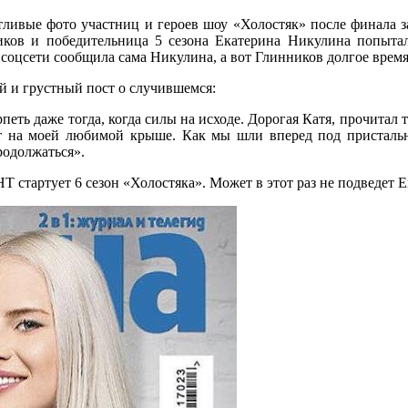
тливые фото участниц и героев шоу «Холостяк» после финала з
иков и победительница 5 сезона Екатерина Никулина попытал
в соцсети сообщила сама Никулина, а вот Глинников долгое врем
й и грустный пост о случившемся:
рпеть даже тогда, когда силы на исходе. Дорогая Катя, прочитал
ют на моей любимой крыше. Как мы шли вперед под присталь
родолжаться».
Т стартует 6 сезон «Холостяка». Может в этот раз не подведет 