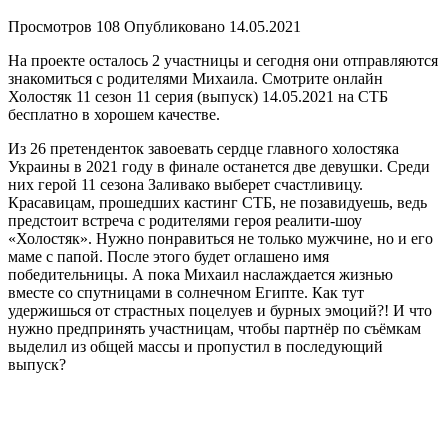
Просмотров
108
Опубликовано
14.05.2021
На проекте осталось 2 участницы и сегодня они отправляются
знакомиться с родителями Михаила. Смотрите онлайн
Холостяк 11 сезон 11 серия (выпуск) 14.05.2021 на СТБ
бесплатно в хорошем качестве.
Из 26 претенденток завоевать сердце главного холостяка
Украины в 2021 году в финале останется две девушки. Среди
них герой 11 сезона Заливако выберет счастливицу.
Красавицам, прошедших кастинг СТБ, не позавидуешь, ведь
предстоит встреча с родителями героя реалити-шоу
«Холостяк». Нужно понравиться не только мужчине, но и его
маме с папой. После этого будет оглашено имя
победительницы. А пока Михаил наслаждается жизнью
вместе со спутницами в солнечном Египте. Как тут
удержишься от страстных поцелуев и бурных эмоций?! И что
нужно предпринять участницам, чтобы партнёр по съёмкам
выделил из общей массы и пропустил в последующий
выпуск?