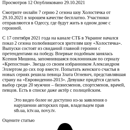
Просмотров
12
Опубликовано
29.10.2021
Смотрите онлайн 7 серию 2 сезона шоу Холостячка от
29.10.2021 в хорошем качестве бесплатно. Участники
отправляются в Одессу, где будут жить в одном доме с
героиней.
С 17 сентября 2021 года на канале СТБ в Украине начался
показ 2 сезона полюбившегося зрителям шоу «Холостячка».
Выпуски состоят из свиданий главной героини с
претендентами на победу. Впервые подобным занялась
Ксения Мишина, запомнившаяся поклонникам по сериалу
«Крепостная». Звезда со своим избранником Александром
Эллертом до сих пор вместе. Попытать женского счастья в
новых сериях решила певица Злата Огневич, представлявшая
страну на «Евровидении-2013». Девушке придётся сделать
выбор среди 20 мужчин – бизнесменов, спортсменов, врачей,
певцов. Есть в списке даже актёр с полицейским.
Это видео более не доступно из-за заявления о
нарушении авторских прав, владельцем прав
stb.ua, ictv.ua, novy.tv.
Оцените статью