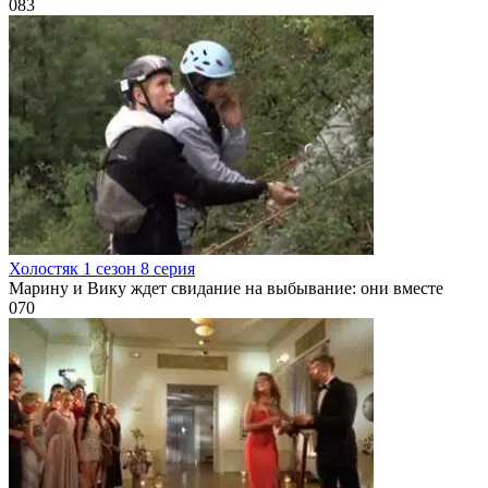
0
83
Холостяк 1 сезон 8 серия
Марину и Вику ждет свидание на выбывание: они вместе
0
70