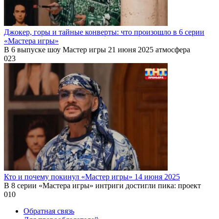
Джокер, горы и тайные конверты: что произошло в 6 серии
«Мастера игры»
В 6 выпуске шоу Мастер игры 21 июня 2025 атмосфера
0
23
Кто и почему покинул «Мастер игры» 14 июня 2025
В 8 серии «Мастера игры» интриги достигли пика: проект
0
10
Обратная связь