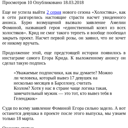
Просмотров
10
Опубликовано
18.03.2018
Еще не успела выйти
2 серия
нового сезона «Холостяка», как
в сети разгорелись настоящие страсти насчет увиденного
анонса. Бурю возмущений вызвало заявление Амелии
Фоминой, назвавшей героя «единственный козел из всех
холостяков». Крид не смог такого терпеть и вообще пообещал
закрыть проект. Насчет первой розы, он заявил, что не хочет
ее никому вручать.
Продолжение этой, еще предстоящей истории появилось в
инстаграме самого Егора Крида. К выложенному анонсу он
сделал такую подпись
«Уважаемые подписчики, как вы думаете? Можно
ли человека, который вывез 17 девушек на
несколько месяцев в Барселону, считать
Козлом? Хотя у нас в стране чаще логика такая,
замечательный мужик — это тот, кто вывез тебя в
Геленджик»
Судя по всему заявление Фоминой Егора сильно задело. А вот
останется девушка в проекте после этого выпуска, мы узнаем
только 18 марта.