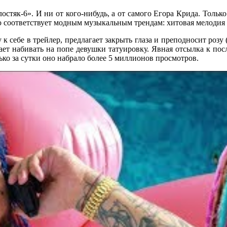
остяк-6». И ни от кого-нибудь, а от самого Егора Крида. Тольк
ю соответствует модным музыкальным трендам: хитовая мелодия
к себе в трейлер, предлагает закрыть глаза и преподносит розу 
ает набивать на попе девушки татуировку. Явная отсылка к посл
лько за сутки оно набрало более 5 миллионов просмотров.