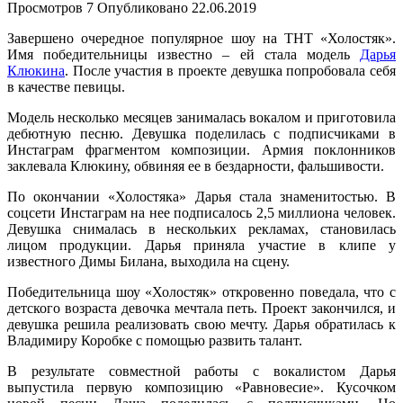
Просмотров
7
Опубликовано
22.06.2019
Завершено очередное популярное шоу на ТНТ «Холостяк».
Имя победительницы известно – ей стала модель
Дарья
Клюкина
. После участия в проекте девушка попробовала себя
в качестве певицы.
Модель несколько месяцев занималась вокалом и приготовила
дебютную песню. Девушка поделилась с подписчиками в
Инстаграм фрагментом композиции. Армия поклонников
заклевала Клюкину, обвиняя ее в бездарности, фальшивости.
По окончании «Холостяка» Дарья стала знаменитостью. В
соцсети Инстаграм на нее подписалось 2,5 миллиона человек.
Девушка снималась в нескольких рекламах, становилась
лицом продукции. Дарья приняла участие в клипе у
известного Димы Билана, выходила на сцену.
Победительница шоу «Холостяк» откровенно поведала, что с
детского возраста девочка мечтала петь. Проект закончился, и
девушка решила реализовать свою мечту. Дарья обратилась к
Владимиру Коробке с помощью развить талант.
В результате совместной работы с вокалистом Дарья
выпустила первую композицию «Равновесие». Кусочком