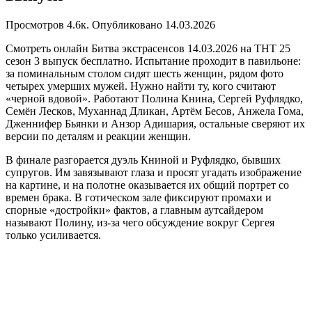
Просмотров
4.6к.
Опубликовано
14.03.2026
Смотреть онлайн Битва экстрасенсов 14.03.2026 на ТНТ 25
сезон 3 выпуск бесплатно. Испытание проходит в павильоне:
за поминальным столом сидят шесть женщин, рядом фото
четырех умерших мужей. Нужно найти ту, кого считают
«черной вдовой». Работают Полина Книна, Сергей Руфлядко,
Семён Лесков, Муханнад Дликан, Артём Бесов, Анжела Гома,
Дженнифер Бьянки и Анзор Адишария, остальные сверяют их
версии по деталям и реакции женщин.
В финале разгорается дуэль Книной и Руфлядко, бывших
супругов. Им завязывают глаза и просят угадать изображение
на картине, и на полотне оказывается их общий портрет со
времен брака. В готическом зале фиксируют промахи и
спорные «достройки» фактов, а главным аутсайдером
называют Полину, из-за чего обсуждение вокруг Сергея
только усиливается.